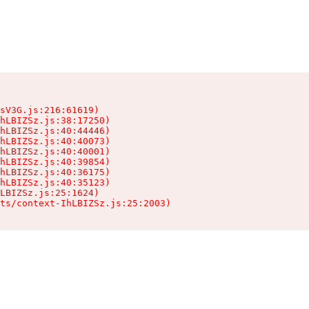
sV3G.js:216:61619)

hLBIZSz.js:38:17250)

hLBIZSz.js:40:44446)

hLBIZSz.js:40:40073)

hLBIZSz.js:40:40001)

hLBIZSz.js:40:39854)

hLBIZSz.js:40:36175)

hLBIZSz.js:40:35123)

LBIZSz.js:25:1624)

ts/context-IhLBIZSz.js:25:2003)